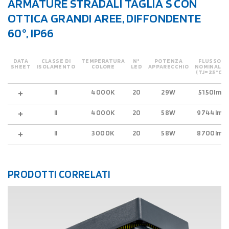
ARMATURE STRADALI TAGLIA S CON
OTTICA GRANDI AREE, DIFFONDENTE
60°, IP66
DATA
CLASSE DI
TEMPERATURA
N°
POTENZA
FLUSSO
SHEET
ISOLAMENTO
COLORE
LED
APPARECCHIO
NOMINALE
(TJ=25°C)
II
4000K
20
29W
5150lm
II
4000K
20
58W
9744lm
II
3000K
20
58W
8700lm
PRODOTTI CORRELATI