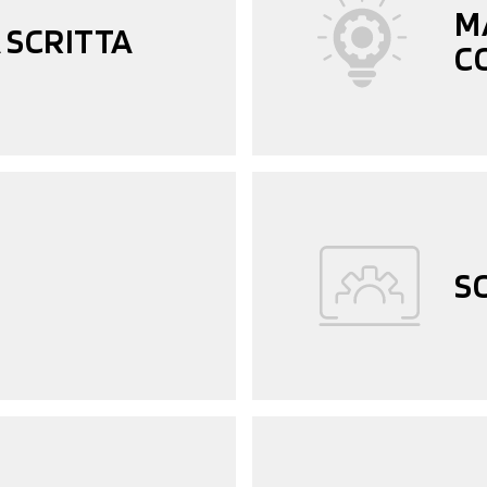
M
 SCRITTA
C
S