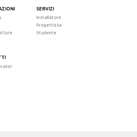
AZIONI
SERVIZI
a
Installatore
Progettista
utture
Studente
TTI
ocator