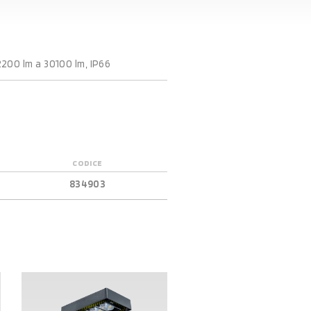
2200 lm a 30100 lm, IP66
CODICE
834903