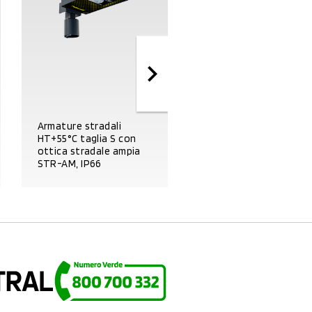
Armature stradali
HT+55°C taglia S con
Armature stradali tagl
ottica stradale ampia
S con ottica cicalbile
STR-AM, IP66
stretta STR-ST, IP66
DETTAGLI PRODOTTO
DETTAGLI PRODOTTO