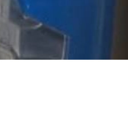
La sicurezza elettrica nei porti è 
stringenti per prevenire rischi di d
Palazzoli, leader nella sicurezza ele
della normativa. Le prese ROTOR, co
scosse elettriche, garantendo affida
Grazie alla collaborazione con Nauti
all’avanguardia.