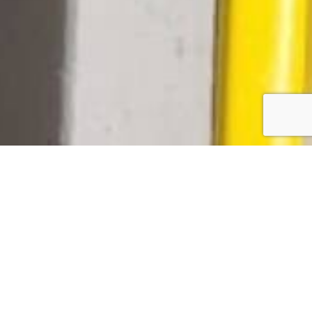
one 709, che introduce disposizioni
i.
ttate per rispondere ai requisiti
certificata contro cortocircuiti e
con un impianto elettrico