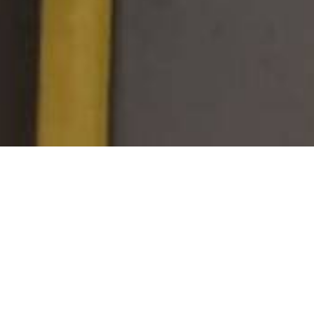
una priorità, soprattutto alla luce della nuova Norma CEI 64-8 Sezi
istacco accidentale e garantire connessioni stabili in ambienti marin
ttrica, ha fornito alla
Nautica Grignano 80 prese ROTOR
, proge
nformi agli standard CEI EN 60309-1, -2 e -4, offrono protezione 
bilità anche in condizioni critiche.
ca Grignano, il Porto di Grignano è oggi più sicuro ed efficiente, 