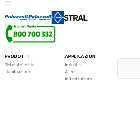
PRODOTTI
APPLICAZIONI
Sistemi elettrici
Industria
Illuminazione
Atex
Infrastrutture
Navale
SERVIZI
COMPANY PROFILE
Installatore
Palazzoli oggi
Progettista
Tecnologia
Studente
Certificazioni d'azienda
Certificazioni di prodotto
Facciamo parlare i numeri