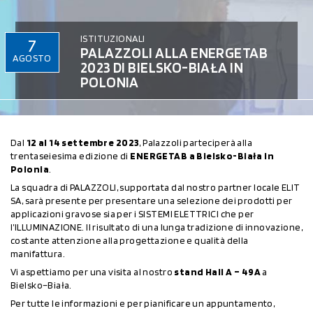
ISTITUZIONALI
7
PALAZZOLI ALLA ENERGETAB
AGOSTO
2023 DI BIELSKO-BIAŁA IN
POLONIA
Dal
12 al 14 settembre 2023
, Palazzoli parteciperà alla
trentaseiesima edizione di
ENERGETAB a Bielsko-Biała in
Polonia
.
La squadra di PALAZZOLI, supportata dal nostro partner locale ELIT
SA, sarà presente per presentare una selezione dei prodotti per
applicazioni gravose sia per i SISTEMI ELETTRICI che per
l’ILLUMINAZIONE. Il risultato di una lunga tradizione di innovazione,
costante attenzione alla progettazione e qualità della
manifattura.
Vi aspettiamo per una visita al nostro
stand Hall A – 49A
a
Bielsko–Biała.
Per tutte le informazioni e per pianificare un appuntamento,