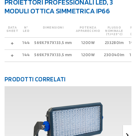
PROIETTORI PROFESSIONALI LED, 3
MODULI OTTICA SIMMETRICA IP66
DATA
N°
DIMENSIONI
POTENZA
FLUSSO
FL
SHEET
LED
APPARECCHIO
NOMINALE
U
(TJ=25°C)
(T
144
569X797X133,5 mm
1200W
233280lm
19
144
569X797X133,5 mm
1200W
230040lm
19
PRODOTTI CORRELATI