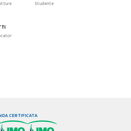
utture
Studente
TTI
ocator
NDA CERTIFICATA