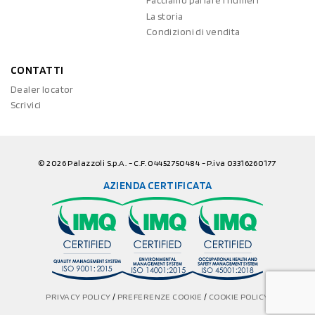
Facciamo parlare i numeri
La storia
Condizioni di vendita
CONTATTI
Dealer locator
Scrivici
© 2026 Palazzoli S.p.A. - C.F. 04452750484 - P.iva 03316260177
AZIENDA CERTIFICATA
PRIVACY POLICY
/
PREFERENZE COOKIE
/
COOKIE POLICY