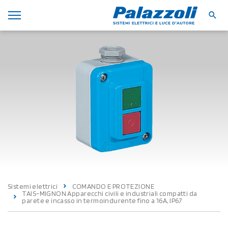
Sistemi elettrici
COMANDO E PROTEZIONE
TAIS-MIGNON Apparecchi civili e industriali compatti da
parete e incasso in termoindurente fino a 16A, IP67