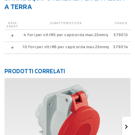
A TERRA
DATA
CARATTERISTICHE
CODICE
SHEET
4 fori per viti M5 per capicorda max.25mmq
579013
10 fori per viti M5 per capicorda max.25mmq
579014
PRODOTTI CORRELATI