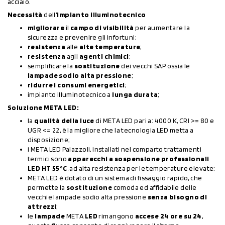
acciaio.
Necessità
dell’
impianto illuminotecnico
migliorare
il
campo di visibilità
per aumentare la
sicurezza e prevenire gli infortuni;
resistenza
alle
alte temperature
;
resistenza
agli
agenti chimici
;
semplificare la
sostituzione
dei vecchi SAP ossia le
lampade sodio alta pressione
;
ridurre i consumi energetici
;
impianto illuminotecnico a
lunga durata
;
Soluzione META LED:
la
qualità della luce
di META LED pari a: 4000 K, CRI >= 80 e
UGR <= 22, è la migliore che la tecnologia LED metta a
disposizione;
i META LED Palazzoli, installati nel comparto trattamenti
termici sono
apparecchi a sospensione professionali
LED HT 55°C
, ad alta resistenza per le temperature elevate;
META LED è dotato di un sistema di fissaggio rapido, che
permette la
sostituzione
comoda ed affidabile delle
vecchie lampade sodio alta pressione
senza bisogno di
attrezzi
;
le
lampade
META
LED
rimangono
accese 24 ore su 24
,