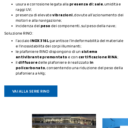
usura e corrosione legata alla
presenza di: sale
, umidità e
raggi UV;
presenza di elevate
vibrazioni
, dovute all’azionamento dei
motori e alla navigazione;
incidenza del
peso
dei componenti, sul peso della nave;
Soluzione RINO:
l’acciaio
INOX 316L
garantisce l’indeformabilità del materiale
e l’inossidabilità dei corpi illuminanti;
le plafoniere RINO dispongono di un
sistema
antivibrante premontato
e con
certificazione RINA
;
il
diffusore
delle plafoniere è realizzato
in
policarbonato
, consentendo una riduzione del peso della
plafoniera a 4Kg;
VAI ALLA SERIE RINO