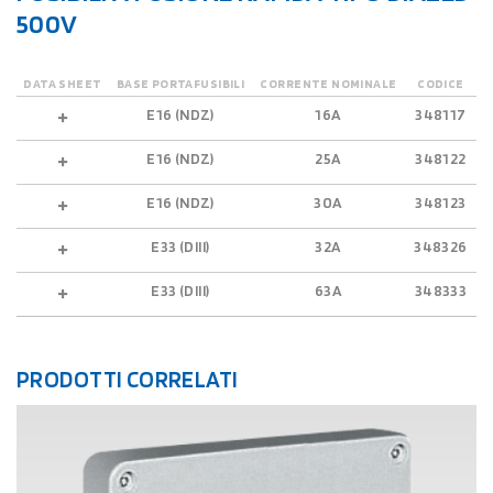
500V
DATA SHEET
BASE PORTAFUSIBILI
CORRENTE NOMINALE
CODICE
E16 (NDZ)
16A
348117
E16 (NDZ)
25A
348122
E16 (NDZ)
30A
348123
E33 (DIII)
32A
348326
E33 (DIII)
63A
348333
PRODOTTI CORRELATI