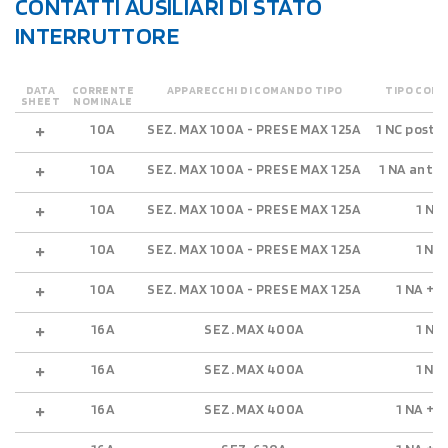
CONTATTI AUSILIARI DI STATO
INTERRUTTORE
DATA
CORRENTE
APPARECCHI DI COMANDO TIPO
TIPO CONT
SHEET
NOMINALE
10A
SEZ. MAX 100A - PRESE MAX 125A
1 NC posti
10A
SEZ. MAX 100A - PRESE MAX 125A
1 NA antic
10A
SEZ. MAX 100A - PRESE MAX 125A
1 NC
10A
SEZ. MAX 100A - PRESE MAX 125A
1 NA
10A
SEZ. MAX 100A - PRESE MAX 125A
1 NA + 1
16A
SEZ. MAX 400A
1 NC
16A
SEZ. MAX 400A
1 NA
16A
SEZ. MAX 400A
1 NA + 1