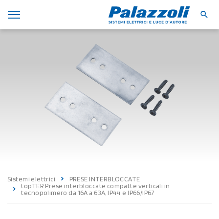
Sistemi elettrici
PRESE INTERBLOCCATE
topTER Prese interbloccate compatte verticali in
tecnopolimero da 16A a 63A, IP44 e IP66/IP67