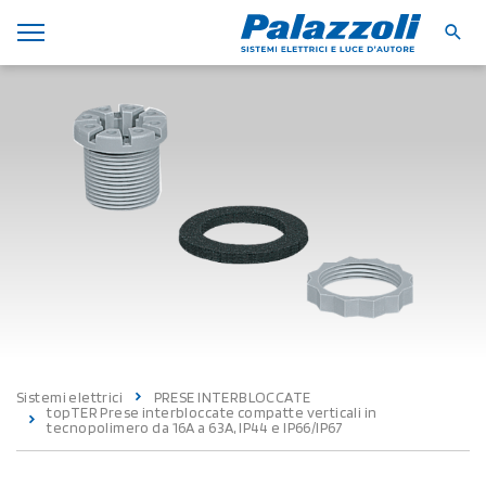
Sistemi elettrici
PRESE INTERBLOCCATE
topTER Prese interbloccate compatte verticali in
tecnopolimero da 16A a 63A, IP44 e IP66/IP67