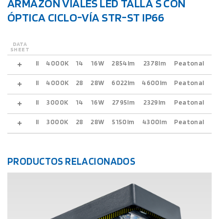
ARMAZÓN VIALES LED TALLA S CON
ÓPTICA CICLO-VÍA STR-ST IP66
DATA
SHEET
II
4000K
14
16W
2854lm
2378lm
Peatonal
Es
II
4000K
28
28W
6022lm
4600lm
Peatonal
Es
II
3000K
14
16W
2795lm
2329lm
Peatonal
Es
II
3000K
28
28W
5150lm
4300lm
Peatonal
Es
PRODUCTOS RELACIONADOS