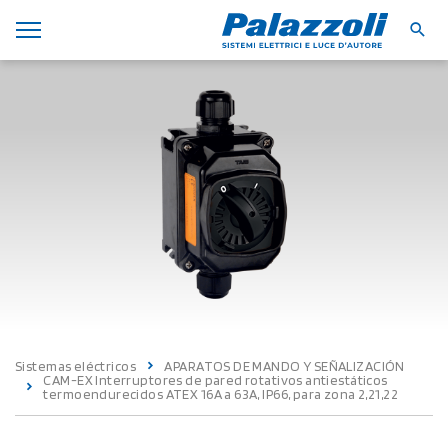
Sistemas eléctricos
APARATOS DE MANDO Y SEÑALIZACIÓN
CAM-EX Interruptores de pared rotativos antiestáticos
termoendurecidos ATEX 16A a 63A, IP66, para zona 2,21,22