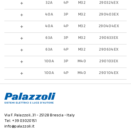
32A
4P
M32
290324EX
40A
3P
M32
290403EX
40A
4P
M32
290404EX
63A
3P
M32
290633EX
63A
4P
M32
290634EX
100A
3P
M40
290103EX
100A
4P
M40
290104EX
Via F. Palazzoli, 31 - 25128 Brescia - Italy
Tel.
+39 03020151
info@palazzoli.it