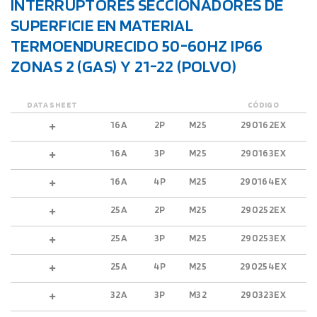
INTERRUPTORES SECCIONADORES DE
SUPERFICIE EN MATERIAL
TERMOENDURECIDO 50-60HZ IP66
ZONAS 2 (GAS) Y 21-22 (POLVO)
DATA SHEET
CÓDIGO
16A
2P
M25
290162EX
16A
3P
M25
290163EX
16A
4P
M25
290164EX
25A
2P
M25
290252EX
25A
3P
M25
290253EX
25A
4P
M25
290254EX
32A
3P
M32
290323EX