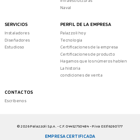
Infraestructuras
Naval
SERVICIOS
PERFIL DE LA EMPRESA
Instaladores
Palazzoli hoy
Diseñadores
Tecnologia
Estudioso
Certificaciones de la empresa
Certificaciones de producto
Hagamos que los números hablen
La historia
condiciones de venta
CONTACTOS
Escríbenos
© 2026 Palazzoli S.p.A. - C.F. 04452750484 - P.iva 03316260177
EMPRESA CERTIFICADA