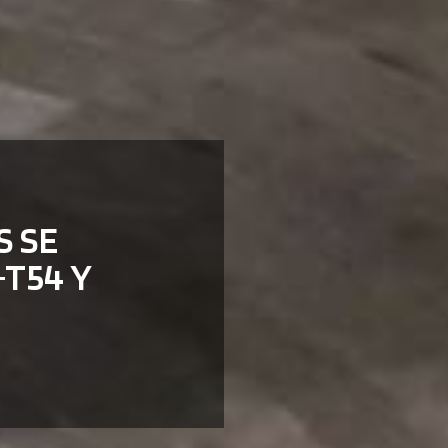
S SE
-T54 Y