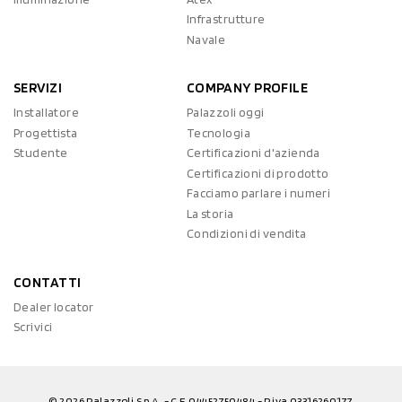
Infrastrutture
Navale
SERVIZI
COMPANY PROFILE
Installatore
Palazzoli oggi
Progettista
Tecnologia
Studente
Certificazioni d'azienda
Certificazioni di prodotto
Facciamo parlare i numeri
La storia
Condizioni di vendita
CONTATTI
Dealer locator
Scrivici
© 2026 Palazzoli S.p.A. - C.F. 04452750484 - P.iva 03316260177