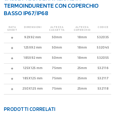
TERMOINDURENTE CON COPERCHIO
BASSO IP67/IP68
DATA
DIMENSIONI
ALTEZZA
ALTEZZA
CODICE
SHEET
CASSETTA
COPERCHIO
92X92 mm
50mm
18mm
532035
125X92 mm
50mm
18mm
532045
185X92 mm
50mm
18mm
532055
125X125 mm
75mm
25mm
532116
185X125 mm
75mm
25mm
532117
250X125 mm
75mm
25mm
532118
PRODOTTI CORRELATI