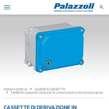
Sistemi elettrici
QUADRI E CASSETTE
TAISBOX Cassette modulari e componibili in termoindurente
CASSETTE DI DERIVAZIONE IN