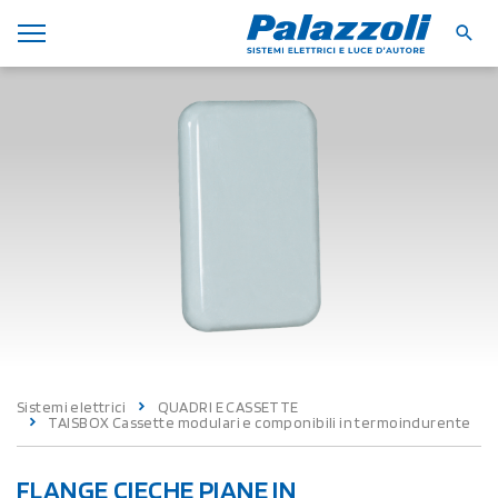
Sistemi elettrici
QUADRI E CASSETTE
TAISBOX Cassette modulari e componibili in termoindurente
FLANGE CIECHE PIANE IN