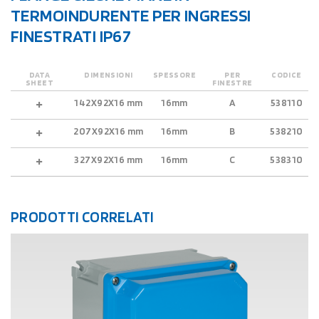
TERMOINDURENTE PER INGRESSI
FINESTRATI IP67
DATA
DIMENSIONI
SPESSORE
PER
CODICE
SHEET
FINESTRE
142X92X16 mm
16mm
A
538110
207X92X16 mm
16mm
B
538210
327X92X16 mm
16mm
C
538310
PRODOTTI CORRELATI