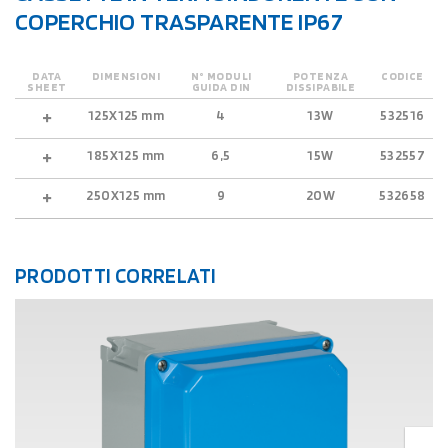
COPERCHIO TRASPARENTE IP67
DATA
DIMENSIONI
N° MODULI
POTENZA
CODICE
SHEET
GUIDA DIN
DISSIPABILE
125X125 mm
4
13W
532516
185X125 mm
6,5
15W
532557
250X125 mm
9
20W
532658
PRODOTTI CORRELATI