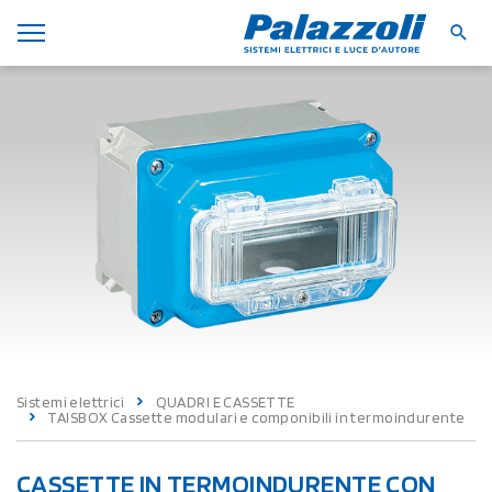
Sistemi elettrici
QUADRI E CASSETTE
TAISBOX Cassette modulari e componibili in termoindurente
CASSETTE IN TERMOINDURENTE CON