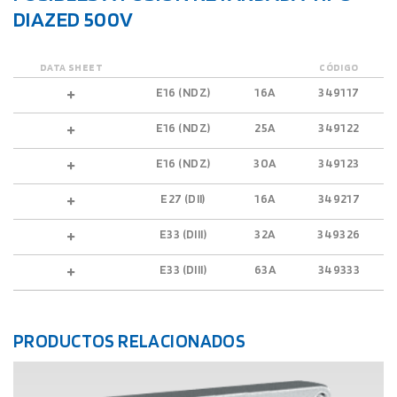
DIAZED 500V
DATA SHEET
CÓDIGO
E16 (NDZ)
16A
349117
E16 (NDZ)
25A
349122
E16 (NDZ)
30A
349123
E27 (DII)
16A
349217
E33 (DIII)
32A
349326
E33 (DIII)
63A
349333
PRODUCTOS RELACIONADOS