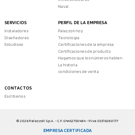
Naval
SERVICIOS
PERFIL DE LA EMPRESA
Instaladores
Palazzoli hoy
Diseñadores
Tecnologia
Estudioso
Certificaciones de la empresa
Certificaciones de producto
Hagamos que los números hablen
La historia
condiciones de venta
CONTACTOS
Escríbenos
© 2026 Palazzoli S.p.A. - C.F. 04452750484 - P.iva 03316260177
EMPRESA CERTIFICADA