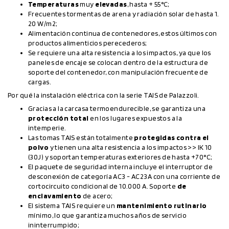
Temperaturas
muy
elevadas
, hasta + 55°C;
Frecuentes tormentas de arena y radiación solar de hasta 1.
20 W/m2;
Alimentación continua de contenedores, estos últimos con
productos alimenticios perecederos;
Se requiere una alta resistencia a los impactos, ya que los
paneles de encaje se colocan dentro de la estructura de
soporte del contenedor, con manipulación frecuente de
cargas.
Por qué la instalación eléctrica con la serie TAIS de Palazzoli.
Gracias a la carcasa termoendurecible, se garantiza una
protección total
en los lugares expuestos a la
intemperie.
Las tomas TAIS están totalmente
protegidas contra el
polvo
y tienen una alta resistencia a los impactos >> IK 10
(30J) y soportan temperaturas exteriores de hasta +70°C;
El paquete de seguridad interna incluye el interruptor de
desconexión de categoría AC3 - AC23A con una corriente de
cortocircuito condicional de 10.000 A. Soporte
de
enclavamiento
de acero;
El sistema TAIS requiere un
mantenimiento rutinario
mínimo, lo que garantiza muchos años de servicio
ininterrumpido;