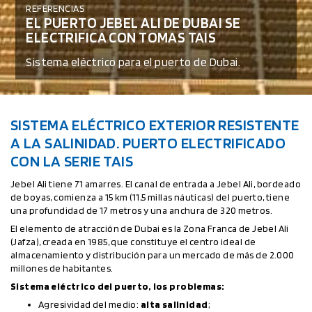
REFERENCIAS
EL PUERTO JEBEL ALI DE DUBAI SE
ELECTRIFICA CON TOMAS TAIS
Sistema eléctrico para el puerto de Dubai.
SISTEMA ELÉCTRICO EXTERIOR RESISTENTE
A LA SALINIDAD. PUERTO ELECTRIFICADO
CON LA SERIE TAIS
Jebel Ali tiene 71 amarres. El canal de entrada a Jebel Ali, bordeado
de boyas, comienza a 15 km (11,5 millas náuticas) del puerto, tiene
una profundidad de 17 metros y una anchura de 320 metros.
El elemento de atracción de Dubai es la Zona Franca de Jebel Ali
(Jafza), creada en 1985, que constituye el centro ideal de
almacenamiento y distribución para un mercado de más de 2.000
millones de habitantes.
Sistema eléctrico del puerto, los problemas:
Agresividad del medio:
alta salinidad
;