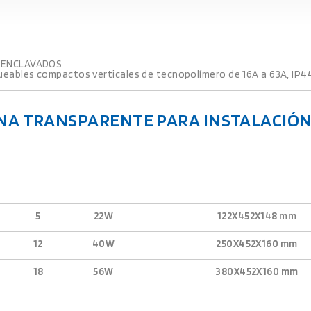
 ENCLAVADOS
eables compactos verticales de tecnopolímero de 16A a 63A, IP44
A TRANSPARENTE PARA INSTALACIÓN D
5
22W
122X452X148 mm
12
40W
250X452X160 mm
18
56W
380X452X160 mm