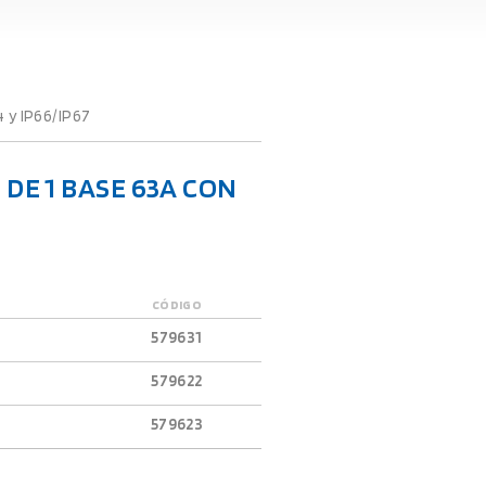
 y IP66/IP67
E 1 BASE 63A CON
CÓDIGO
579631
579622
579623