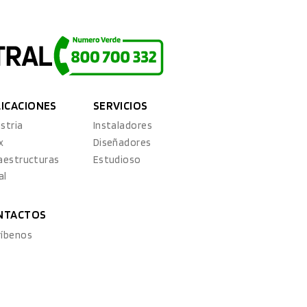
LICACIONES
SERVICIOS
stria
Instaladores
x
Diseñadores
raestructuras
Estudioso
al
NTACTOS
ríbenos