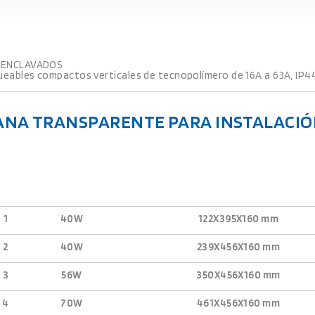
 ENCLAVADOS
eables compactos verticales de tecnopolímero de 16A a 63A, IP44
NA TRANSPARENTE PARA INSTALACIÓ
1
40W
122X395X160 mm
2
40W
239X456X160 mm
3
56W
350X456X160 mm
4
70W
461X456X160 mm