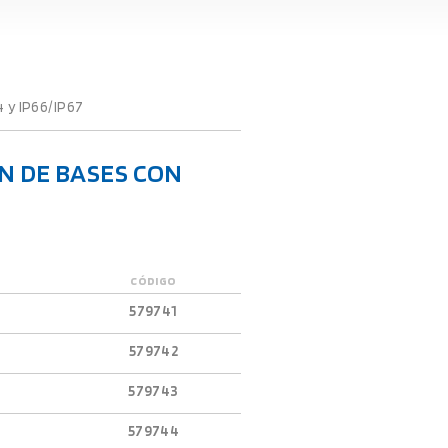
 y IP66/IP67
N DE BASES CON
CÓDIGO
579741
579742
579743
579744