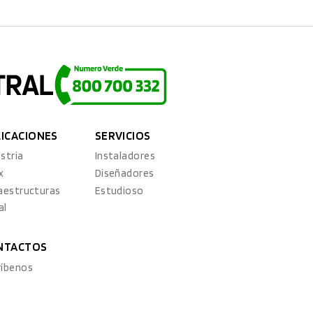
LICACIONES
SERVICIOS
stria
Instaladores
x
Diseñadores
raestructuras
Estudioso
al
NTACTOS
ríbenos