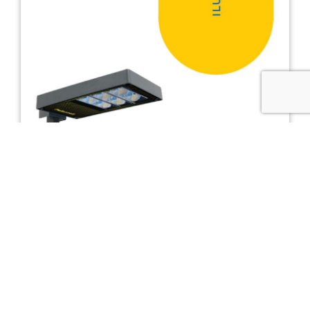
FLIGHT es el nuevo conjunto de alumbrado público
hecho de aleación de aluminio EN44300. La gama
FLIGHT ofrece diversas opciones de iluminación, que
incluyen reflectores de aluminio puro y lentes de PMMA.
Esta flexibilidad permite elegir entre diferentes
ópticas, como estrechas y amplias para carreteras,